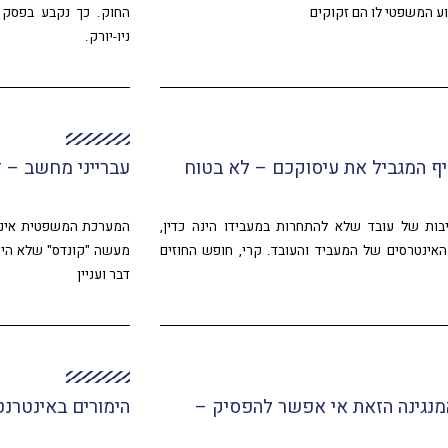
וע המשפטי לו הם זקוקים
החוק. כך נקבע בפסק 
ניו-יורק.
ף המגביל את עיסוקכם – לא בטוח
עברייני מחשב – ד
ות של עובד שלא להתחרות במעבידו הינה כדין,
המערכת המשפטית אינה 
 האינטרסים של המעביד והעובד. קרי, חופש החוזים
מעשה "קונדס" שלא היו מ
דבר ועניין
נגינה הזאת אי אפשר להפסיק –
הימורים באינטרנ