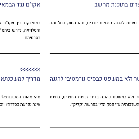
וצרים בתוכנת מחשב
אקו"ם נגד הבמאי
אויות להגנה כזכויות יוצרים, מהו החוק החל ומה
במחלוקת בין אקו"ם לב
והטלויזיה, נדרש ביהמ"
בסרטיהם
ר ולא במשפט כבסיס נורמטיבי להגנה
מדריך למשכנתאו
 ולא במשפט כהגנה בדיני זכויות היוצרים, בחינת
מהי מהות המשכנתא? מ
שלכותיה ע"י פסק הדין בפרשת "קליק".
אינה נפרעת כסדרה? והא