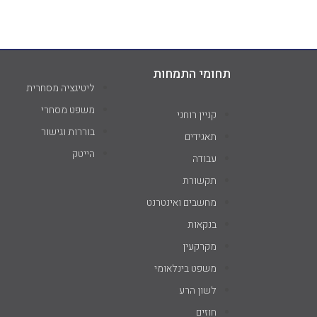
תחומי התמחות
ליטיגציה מסחרית
משפט מסחרי
קניין רוחני
בוררות וגישור
תאגידים
הייטק
עבודה
תקשורת
מחשבים ואינטרנט
בנקאות
מקרקעין
משפט בינלאומי
לשון הרע
חוזים