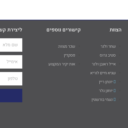
הצוות
קישורים נוספים
ליצירת קש
שחר ולנר
שכר מצווה
סטיב גרוס
פסקדין
אייל ראובן ולנר
אות יקיר המקצוע
שגיא חיים לוריא
יונתן ריין
יוחנן גלר
נעמי בורשטין