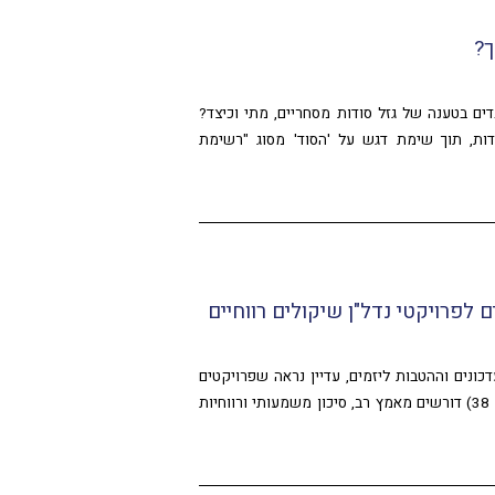
ך?
דים בטענה של גזל סודות מסחריים, מתי וכיצד?
דות, תוך שימת דגש על 'הסוד' מסוג "רשימת
ם לפרויקטי נדל"ן שיקולים רווחיים
דכונים וההטבות ליזמים, עדיין נראה שפרויקטים
של חיזוק מבנים (תמ"א 38) דורשים מאמץ רב, סיכון משמעותי ורווחיות