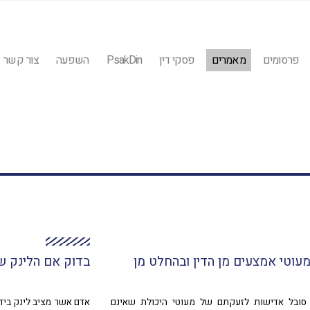
פרסומים
מאמרים
פסקי דין
PsakDin
השפעה
צור קשר
עוטי אמצעים מן הדין ובהחלט מן
בדוק אם הלינק ש
 סובל אדישות לזעקתם של מעוטי היכולת שאינם
אדם אשר מציב לינק ביד