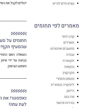
יכולים לקבל את הסי
שגיא חיים לוריא
מאמרים לפי תחומים
קנין רוחני
חתומים על סעי
תאגידים
שהסעיף תקף!
מחשבים ואינטרנט
עבודה
השאלה האם התחייב
תקשורת
נבחנת על ידי איזון
וחופש העיסוק
בנקאות
מקרקעין
משפט מסחרי
ליטיגציה מסחרית
הייטק
פרו בונו
נאפסטר! את המ
בוררות וגישור
לעת עתה!