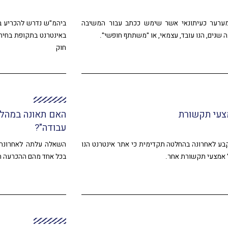
ערער כעיתונאי אשר שימש ככתב עבור המשיבה
ביהמ"ש נדרש להכריע ב
 שנים, הנו עובד, עצמאי, או "משתתף חופשי".
באינטרנט בתקופת בחירו
חוק
צעי תקשורת
האם תאונה במהלך 
עבודה"?
ע לאחרונה בהחלטה תקדימית כי אתר אינטרנט הנו
השאלה עלתה לאחרונה ב
אמצעי תקשורת אחר.
בכל אחד מהם ההכרעה ה