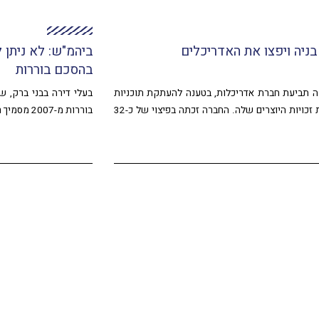
בניה ויפצו את האדריכלים
ביהמ"ש: לא ניתן 
בהסכם בוררות
 תביעת חברת אדריכלות, בטענה להעתקת תוכניות
בעלי דירה בבני ברק, ש
בנייה שהכינה והפרת זכויות היוצרים שלה. החברה זכתה בפיצוי של כ-32
בוררות מ-2007 מסמיך רק את בד"ץ לדון בסכסוך. הם נדחו בשתי ערכאות.